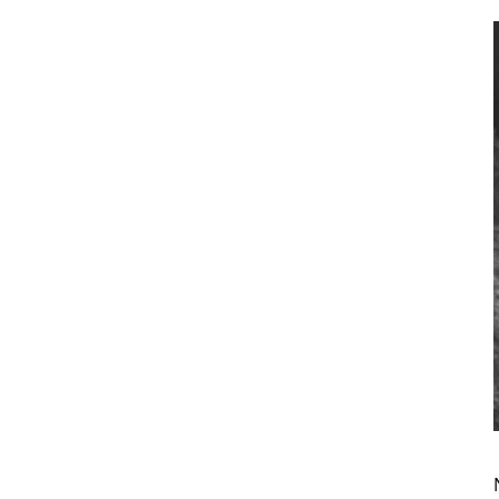
444 Kč
N
N
Í
P
A
N
E
L