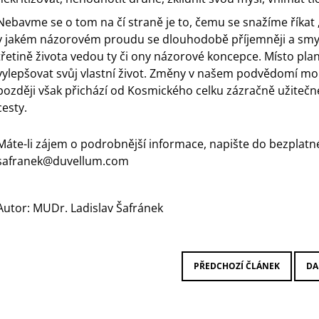
Nebavme se o tom na čí straně je to, čemu se snažíme říkat
v jakém názorovém proudu se dlouhodobě příjemněji a smyslup
třetině života vedou ty či ony názorové koncepce. Místo pla
vylepšovat svůj vlastní život. Změny v našem podvědomí m
později však přichází od Kosmického celku zázračně užitečn
cesty.
Máte-li zájem o podrobnější informace, napište do bezplatn
safranek@duvellum.com
Autor: MUDr. Ladislav Šafránek
PŘEDCHOZÍ ČLÁNEK
DA