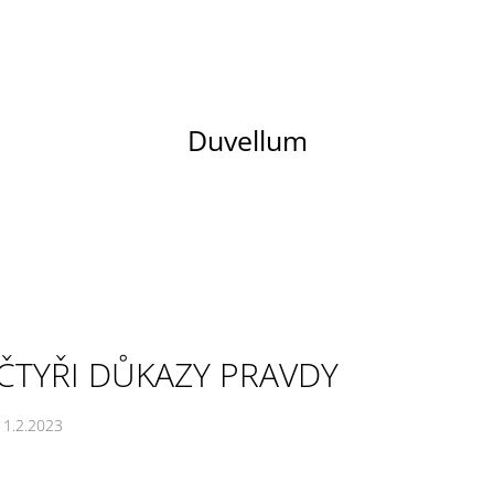
CO POTŘEBUJETE NAJÍT?
Duvellum
HLEDAT
DOPORUČUJEME
ČTYŘI DŮKAZY PRAVDY
11.2.2023
NADHLED - RDESNO MNOHOKVĚTÉ
LUTEIN FORTE 2