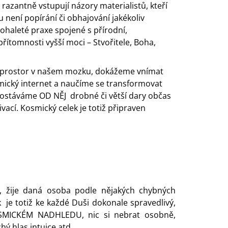
zantně vstupují názory materialistů, kteří
 není popírání či obhajování jakékoliv
ohaleté praxe spojené s přírodní,
ítomnosti vyšší moci – Stvořitele, Boha,
ěj prostor v našem mozku, dokážeme vnímat
osmický internet a naučíme se transformovat
ostáváme OD NĚJ drobné či větší dary občas
ací. Kosmický celek je totiž připraven
e, žije daná osoba podle nějakých chybných
 je totiž ke každé Duši dokonale spravedlivý,
OSMICKÉM NADHLEDU, nic si nebrat osobně,
hý hlas intuice atd.