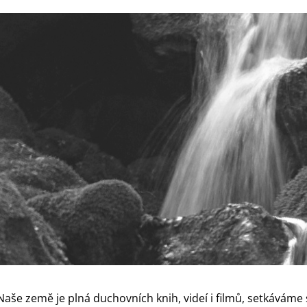
405 Kč
349 Kč
Naše země je plná duchovních knih, videí i filmů, setkáváme