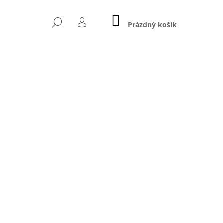
NÁKUPNÍ
HLEDAT
KOŠÍK
Prázdný košík
PŘIHLÁŠENÍ
Následující
5 MG - TAURIN