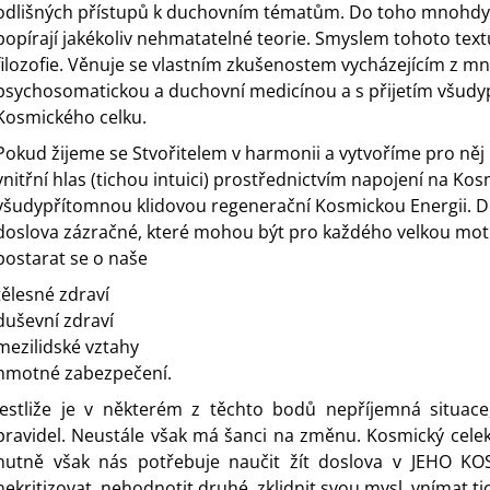
odlišných přístupů k duchovním tématům. Do toho mnohdy ra
popírají jakékoliv nehmatatelné teorie. Smyslem tohoto textu
filozofie. Věnuje se vlastním zkušenostem vycházejícím z mn
psychosomatickou a duchovní medicínou a s přijetím všudypř
Kosmického celku.
Pokud žijeme se Stvořitelem v harmonii a vytvoříme pro n
vnitřní hlas (tichou intuici) prostřednictvím napojení na K
všudypřítomnou klidovou regenerační Kosmickou Energii. D
doslova zázračné, které mohou být pro každého velkou motiv
postarat se o naše
tělesné zdraví
duševní zdraví
mezilidské vztahy
hmotné zabezpečení.
Jestliže je v některém z těchto bodů nepříjemná situac
pravidel. Neustále však má šanci na změnu. Kosmický celek
nutně však nás potřebuje naučit žít doslova v JEHO K
nekritizovat, nehodnotit druhé, zklidnit svou mysl, vnímat tic