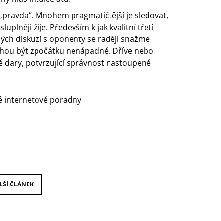
 „pravda“. Mnohem pragmatičtější je sledovat,
lněji žije. Především k jak kvalitní třetí
ných diskuzí s oponenty se raději snažme
ohou být zpočátku nenápadné. Dříve nebo
é dary, potvrzující správnost nastoupené
é internetové
poradny
LŠÍ ČLÁNEK