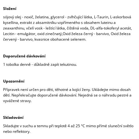
Složení
sójový olej - noxič, želatina, glycerol - zvlhčující látka, L-Taurin, L-askorbová
kysellina, extrakt z aksamitníku vzpřímeného s obsahem luteinu a
zeaxanthinu, včelí vosk - leštící látka, čištěná voda, DL-alfa-tokoferyl acetát,
Lecitin - emulgátor, oxid zinečnatý,Oxid železa černý - barvivo, Oxid železa
červený - barvivo, kvasnice obohacené selenem.
Doporučené dávkování
1 tobolka denně - důkladně zapít tekutinou.
Upozornění
Přípravek není určen pro děti, těhotné a kojící ženy. Ukládejte mimo dosah
dětí. Nepřekračujte doporučené dávkování. Nejedná se o náhradu pestré a
vyvážené stravy.
Skladování
Skladujte v suchu a temnu při teplotě 4 až 25
°C mimo přímé sluneční světlo
nebo reflektory.