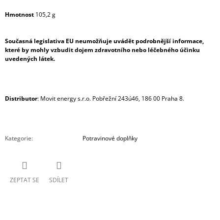
Hmotnost
105,2 g
Současná legislativa EU neumožňuje uvádět podrobnější informace,
které by mohly vzbudit dojem zdravotního nebo léčebného účinku
uvedených látek.
Distributor
: Movit energy s.r.o. Pobřežní 243ú46, 186 00 Praha 8.
Kategorie
:
Potravinové doplňky
ZEPTAT SE
SDÍLET