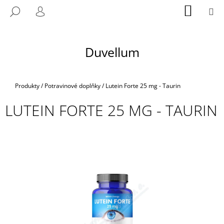
K
Přejít
NÁKUP
M
HLEDAT
na
KOŠÍK
O
PŘIHLÁŠENÍ
ZPĚT
ZPĚT
obsah
Š
Í
Duvellum
C
K
O
P
Domů
Produkty
/
Potravinové doplňky
/
Lutein Forte 25 mg - Taurin
O
T
LUTEIN FORTE 25 MG - TAURIN
Ř
E
B
U
J
E
T
E
N