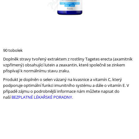
A
J
Í
T
?
90 tobolek
Doplněk stravy tvořený extraktem z rostliny Tagetes erecta (axamitník
vzpřímený) obsahující lutein a zeaxantin, které společně se zinkem
přispívají k normálnímu stavu zraku.
HLEDAT
Produkt je doplněn o selen vázaný na kvasnice a vitamín C, který
podporuje optimální funkci imunitního systému a dále o vitamín E. V
případě zájmu o podrobnější informace nám můžete napsat do
D
naší
BEZPLATNÉ LÉKAŘSKÉ PORADNY.
O
P
O
R
U
Č
U