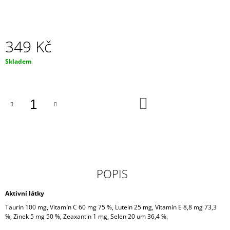
J
E
M
E
349 Kč
ŽENŠEN
Měrná
Skladem
-
cena:
PRÁŠEK
480
Kč
DO
KOŠÍKU
POPIS
Aktivní látky
Taurin 100 mg, Vitamín C 60 mg 75 %, Lutein 25 mg, Vitamín E 8,8 mg 73,3
%, Zinek 5 mg 50 %, Zeaxantin 1 mg, Selen 20 um 36,4 %.