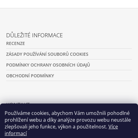
Z
Á
DŮLEŽITÉ INFORMACE
P
RECENZE
A
T
ZÁSADY POUŽÍVÁNÍ SOUBORŮ COOKIES
Í
PODMÍNKY OCHRANY OSOBNÍCH ÚDAJŮ
OBCHODNÍ PODMÍNKY
KONTAKT
Používáme cookies, abychom Vám umožnili pohodlné
+420 721 308 186
prohlížení webu a díky analýze provozu webu neustále
zlepšovali jeho funkce, výkon a použitelnost.
Více
basl.jitka@duvellum.com
informací