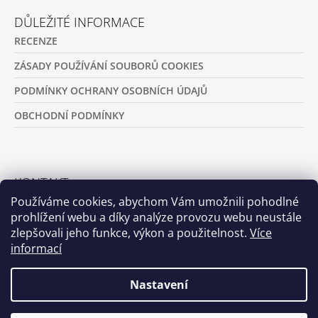
Á
DŮLEŽITÉ INFORMACE
P
RECENZE
A
T
ZÁSADY POUŽÍVÁNÍ SOUBORŮ COOKIES
Í
PODMÍNKY OCHRANY OSOBNÍCH ÚDAJŮ
OBCHODNÍ PODMÍNKY
KONTAKT
Používáme cookies, abychom Vám umožnili pohodlné
+420 721 308 186
prohlížení webu a díky analýze provozu webu neustále
zlepšovali jeho funkce, výkon a použitelnost.
Více
basl.jitka@duvellum.com
informací
Nastavení
© 2026 Duvellum. Všechna práva vyhrazena.
Vytvořil Shoptet