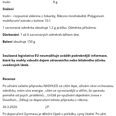
Inulin 8 g
Složení
Inulin – rozpustná vláknina z čekanky, Rdesno mnohokvěté /Polygonum
multiforum/ extrakt z kořene 10:1
1 zarovnaná odměrka obsahuje 1,2 g prášku. Odměrka přiložena.
Dávkování
: 1 až 6 zarovnaných odměrek během dne.
Balení
obsahuje 150 g
Současná legislativa EU neumožňuje uvádět podrobnější informace,
které by mohly vzbudit dojem zdravotního nebo léčebného účinku
uvedených látek.
Recenze
Po užívání vašeho přípravku NADHLED se cítím lépe, užívám ráno vrchovatou
odměrku, mám více energie , cítím se vyrovnanější a věřím, že opravdu
pomáhá od psych. problémů.....Určitě po využívání objednám znova v
Duvellum....Děkuji za doporučení tohoto přípravku z rdesna.
26.3.2024. J.P.
Po doporučení Gynmaxu je děložní čípek v pořádku, cysty žádné. Po užití