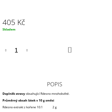
J
E
M
E
405 Kč
Měrná
NADHLED
Skladem
-
cena:
RDESNO
MNOHOKVĚTÉ
DO
405
KOŠÍKU
Kč
POPIS
Doplněk stravy
obsahující
Rdesno mnohokvěté
.
Průměrný obsah látek v 10 g směsi
Rdesno extrakt z kořene 10:1 2 g