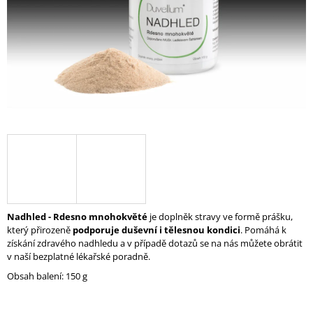
A
J
Í
T
?
HLEDAT
Nadhled - Rdesno mnohokvěté
je doplněk stravy ve formě prášku,
D
který přirozeně
podporuje duševní i tělesnou kondici
. Pomáhá k
O
získání zdravého nadhledu a v případě dotazů se na nás můžete obrátit
P
v naší
bezplatné lékařské poradně
.
O
R
Obsah balení: 150 g
U
Č
U