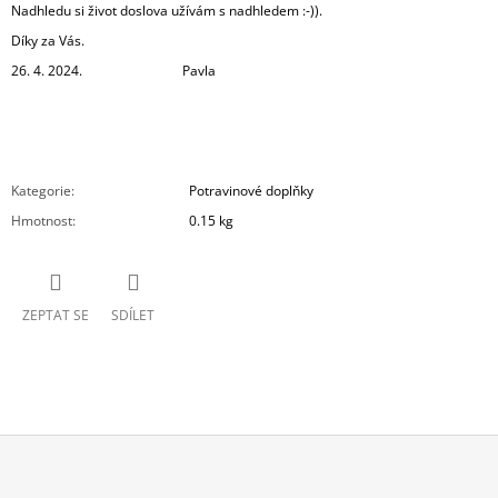
Nadhledu si život doslova užívám s nadhledem :-)).
Díky za Vás.
26. 4. 2024. Pavla
Kategorie
:
Potravinové doplňky
Hmotnost
:
0.15 kg
ZEPTAT SE
SDÍLET
Z