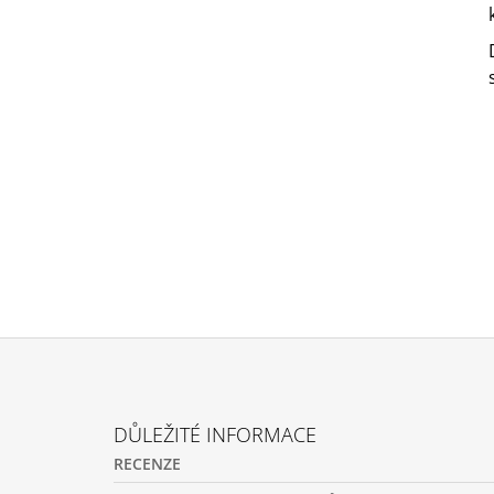
Z
Á
DŮLEŽITÉ INFORMACE
P
RECENZE
A