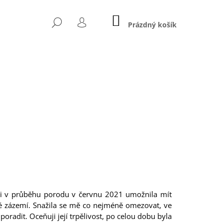
NÁKUPNÍ
HLEDAT
KOŠÍK
Prázdný košík
PŘIHLÁŠENÍ
Následující
 mi v průběhu porodu v červnu 2021 umožnila mít
idné zázemí. Snažila se mě co nejméně omezovat, ve
5 MG - TAURIN
oradit. Oceňuji její trpělivost, po celou dobu byla