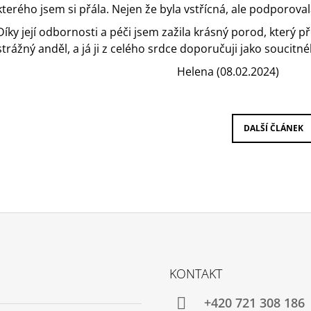
kterého jsem si přála. Nejen že byla vstřícná, ale podporova
Díky její odbornosti a péči jsem zažila krásný porod, který p
strážný anděl, a já ji z celého srdce doporučuji jako souci
Helena (08.02.2024)
DALŠÍ ČLÁNEK
KONTAKT
+420 721 308 186