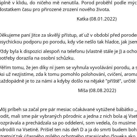
úplně v klidu, do ničeho mě nenutila. Porod proběhl podle mých
405 Kč
349 Kč
dostatkem času pro přirozené zrození nového života.
Katka (08.0
Děkujeme paní Jitce za skvělý přístup, ať už v období před por
psychickou podporu po porodu, kdy vše nešlo tak hladce, jak jsem
Vždy byla k dispozici alespoň na telefonu (vlastně stále je J) a och
potřeby dorazila na osobní schůzku.
Věřím tomu, že jen díky ní jsem se vyhnula vyvolávání porodu, a 
Asi už nezjistíme, zda k tomu pomohlo polohování, cvičení, arom
každopádně je to za námi a kdyby došlo na nějaké "příště", určitě
Míša (08.08.2022)
Môj príbeh sa začal pre pár mesiac očakávané vytúžené bábätko ,
rodit, mali sme pár vybraných pôrodnic a jedna z nich bola aj Vset
rozprávala a prechádzala sa po oddelení, som vedela, čo musíme
odrodili na Vsetině. Prišiel ten nás deň D a ja do smrti budem b
stretnúť tak úžasného milého ochotného starajúceho človeka ako je