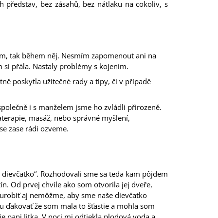
 představ, bez zásahů, bez nátlaku na cokoliv, s
1.2022)
odem, tak během něj. Nesmím zapomenout ani na
 si přála. Nastaly problémy s kojením.
otně poskytla užitečné rady a tipy, či v případě
společně i s manželem jsme ho zvládli přirozeně.
aterapie, masáž, nebo správné myšlení,
 se zase rádi ozveme.
, dievčatko“. Rozhodovali sme sa teda kam pôjdem
ín. Od prvej chvíle ako som otvorila jej dveře,
 urobiť aj nemôžme, aby sme naše dievčatko
ohu ďakovať že som mala to šťastie a mohla som
 pani Jitka. V noci mi odtiekla plodová voda a