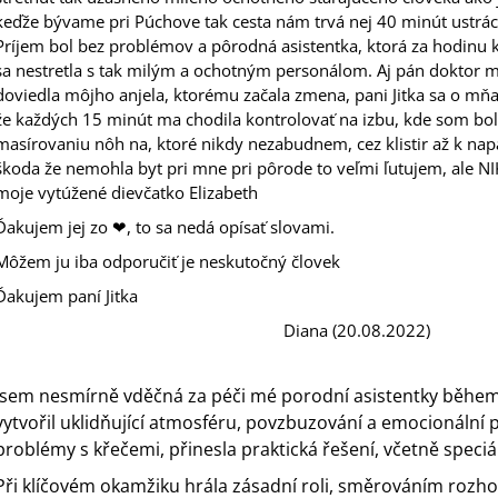
keďže bývame pri Púchove tak cesta nám trvá nej 40 minút ustrác
Príjem bol bez problémov a pôrodná asistentka, ktorá za hodinu 
sa nestretla s tak milým a ochotným personálom. Aj pán doktor ma
doviedla môjho anjela, ktorému začala zmena, pani Jitka sa o mň
že každých 15 minút ma chodila kontrolovať na izbu, kde som bol
masírovaniu nôh na, ktoré nikdy nezabudnem, cez klistir až k nap
škoda že nemohla byt pri mne pri pôrode to veľmi ľutujem, ale 
moje vytúžené dievčatko Elizabeth
Ďakujem jej zo ❤, to sa nedá opísať slovami.
Môžem ju iba odporučiť je neskutočný človek
Ďakujem paní Jitka
Diana (20.08.2022)
Jsem nesmírně vděčná za péči mé porodní asistentky během t
vytvořil uklidňující atmosféru, povzbuzování a emocionální 
problémy s křečemi, přinesla praktická řešení, včetně speciá
Při klíčovém okamžiku hrála zásadní roli, směrováním ro