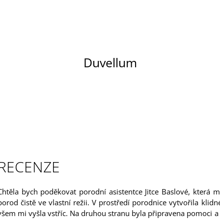
CO POTŘEBUJETE NAJÍT?
Duvellum
HLEDAT
DOPORUČUJEME
RECENZE
Chtěla bych poděkovat porodní asistentce Jitce Baslové, která
porod čistě ve vlastní režii. V prostředí porodnice vytvořila kl
NADHLED - RDESNO MNOHOKVĚTÉ
LUTEIN FORTE 2
všem mi vyšla vstříc. Na druhou stranu byla připravena pomoci a p