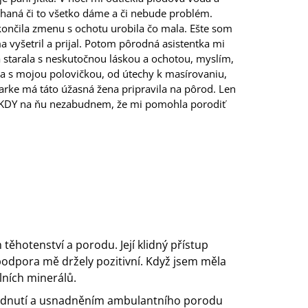
haná či to všetko dáme a či nebude problém.
končila zmenu s ochotu urobila čo mala. Ešte som
 vyšetril a prijal. Potom pôrodná asistentka mi
a starala s neskutočnou láskou a ochotou, myslím,
a s mojou polovičkou, od útechy k masírovaniu,
arke má táto úžasná žena pripravila na pôrod. Len
NIKDY na ňu nezabudnem, že mi pomohla porodiť
ěhotenství a porodu. Její klidný přístup
podpora mě držely pozitivní. Když jsem měla
lních minerálů.
zhodnutí a usnadněním ambulantního porodu